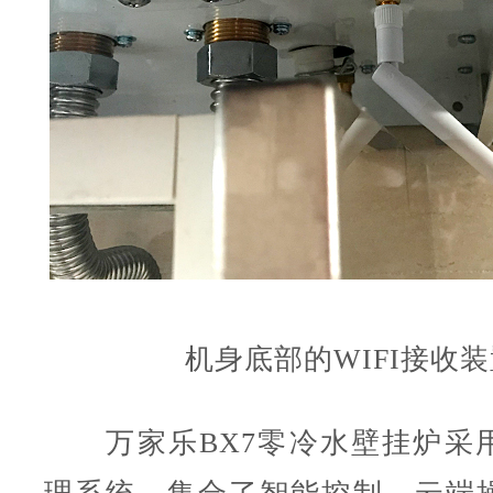
机身底部的WIFI接收
万家乐
BX7
零冷水壁挂炉
采