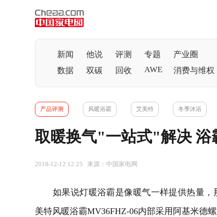
新闻
他说
评测
专题
产业圈
AWE
数据
双碳
回收
消费与维权
产品评测
风暖浴霸
艾美特
冬季沐浴
取暖换气"一站式"解决 
2018-12-12 12:25 来源：中国家电网
如果说灯暖浴霸是像暖气一样提供热量，那
美特风暖浴霸MV36FHZ-06内部采用阿基米