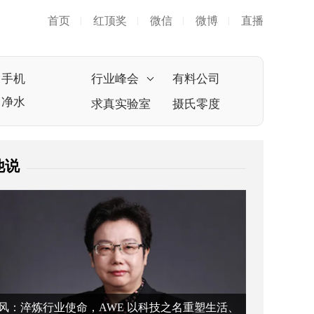
首页
红顶奖
微信
微博
直播
|
|
|
|
手机
行业峰会
有料公司
净水
求真实验室
摄氏零度
他说
风：淬炼行业使命，AWE 以科技之名重塑生活、