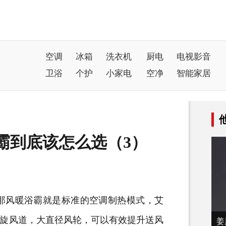
空调
冰箱
洗衣机
厨电
电视影音
卫浴
个护
小家电
空净
智能家居
浴霸到底该怎么选（3）
风暖浴霸就是标准的
空调
制热模式，艾
德螺旋风道，大直径风轮，可以有效提升送风
姜