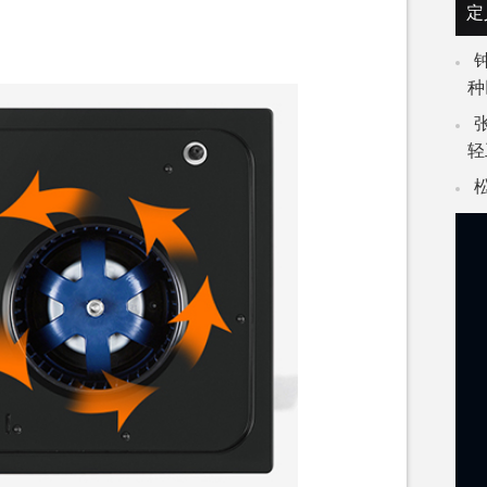
定
种
轻