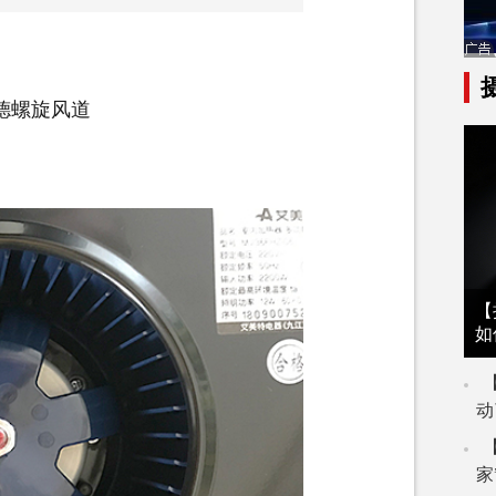
德螺旋风道
【
如
动
家