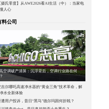
【摄氏零度】从AWE2026看AI生活（中）：当家电
懂人心
有料公司
高空调破产清算：沉浮背后，空调行业路在何
？
安吉尔哪吒高速净水器的“黄金三角”技术革命，解
净水全新体验
屡遭用户投诉，昔日“黑马”德尔玛因何折戟？
杉川接盘iRobot，昔日鼻祖能否止血重生？