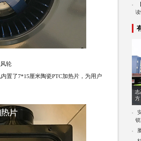
读
径风轮
了7*15厘米陶瓷PTC加热片，为用户
志
方
锁