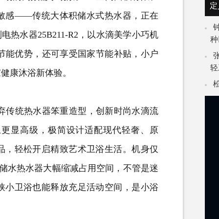
定
敏感——传统大体积储水式热水器，正在
列
电热水器
25B211-R2，以水滴美学小巧机
种
效节能优势，还可享受国家节能补贴，小户
轻
家健康沐浴新体验。
弃传统热水器笨重造型，创新时尚水滴流
上更显高级，极简设计适配现代轻奢、原
品，轻松开启精致艺术卫浴生活。机身仅
量储水热水器大幅缩减占用空间，不管是迷
狭小卫浴也能释放充足活动空间，是小浴