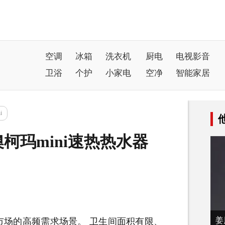
空调
冰箱
洗衣机
厨电
电视影音
卫浴
个护
小家电
空净
智能家居
i
柯玛mini速热热水器
姜
市场的高频需求场景。 卫生间面积有限、