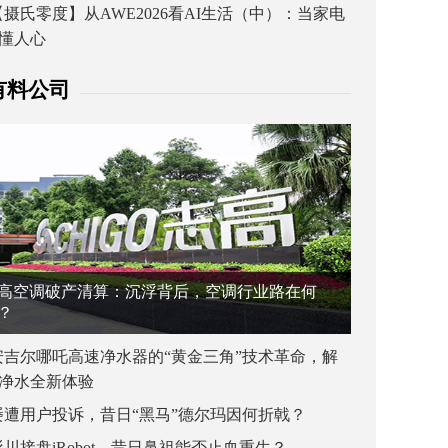
【摄氏零度】从AWE2026看AI生活（中）：当家电
懂人心
有料公司
高空调破产清算：沉浮背后，空调行业路在何
？
安吉尔哪吒高速净水器的“黄金三角”技术革命，解
净水全新体验
屡遭用户投诉，昔日“黑马”德尔玛因何折戟？
杉川接盘iRobot，昔日鼻祖能否止血重生？