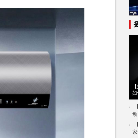
【
如
动
家