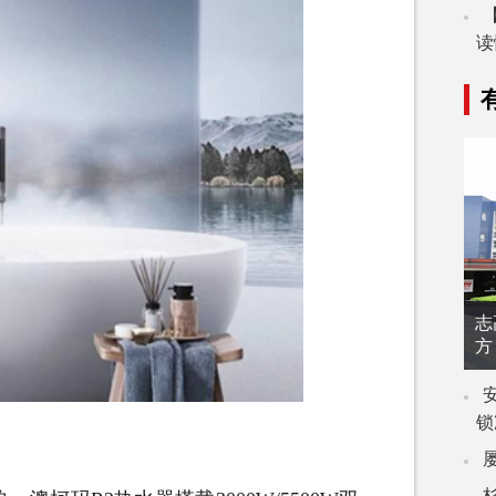
读
志
方
锁