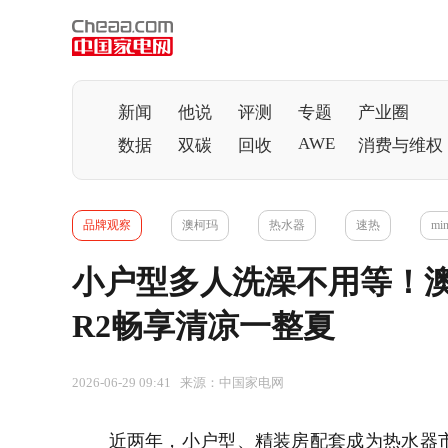
新闻
他说
评测
专题
产业圈
AWE
数据
双碳
回收
消费与维权
品牌观察
澳柯玛
热水器
速热
min
小户型多人洗澡不用等！澳
R2畅享清凉一整夏
2026-06-29 09:41 来源：中国家电网
近两年，小户型、精装房配套成为
热水器