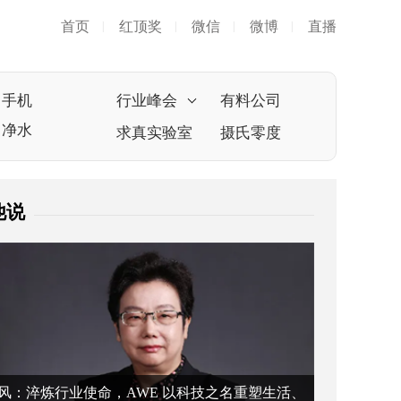
首页
红顶奖
微信
微博
直播
|
|
|
|
手机
行业峰会
有料公司
净水
求真实验室
摄氏零度
他说
风：淬炼行业使命，AWE 以科技之名重塑生活、