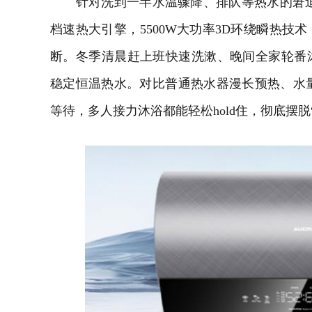
针对洗到一半水温骤降、排队等热水的窘迫，澳柯
档速热大引擎，5500W大功率3D环绕瞬热技
断。冬季清晨赶上班快速洗漱、晚间全家轮番
稳定恒温热水。对比普通热水器漫长预热、水
等待，多人接力沐浴都能轻松hold住，彻底摆脱