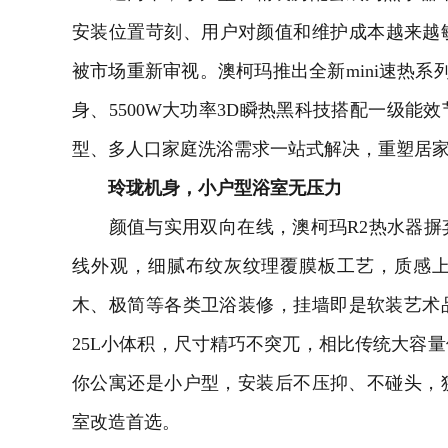
安装位置苛刻、用户对颜值和维护成本越来越
被市场重新审视。澳柯玛推出全新mini速热系
身、5500W大功率3D瞬热黑科技搭配一级能
型、多人口家庭洗浴需求一站式解决，重塑居
玲珑机身，小户型浴室无压力
颜值与实用双向在线，澳柯玛R2热水器摒
线外观，细腻布纹灰纹理覆膜板工艺，质感
木、极简等各类
卫浴
装修，挂墙即是软装艺术
25L小体积，尺寸精巧不突兀，相比传统大容
你公寓还是小户型，安装后不压抑、不碰头，
室改造首选。