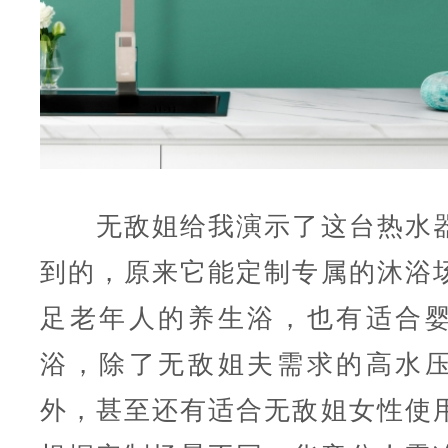
无敌姐给我演示了这台热水器
到的，原来它能定制专属的沐浴
足老年人的养生浴，也有适合
浴，除了无敌姐夫需求的高水
外，甚至还有适合无敌姐女性使