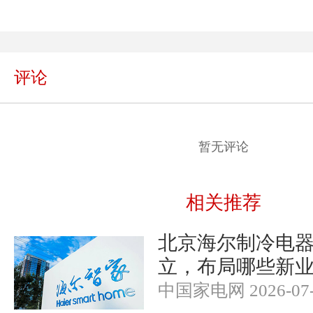
评论
暂无评论
相关推荐
北京海尔制冷电
立，布局哪些新
中国家电网 2026-07-