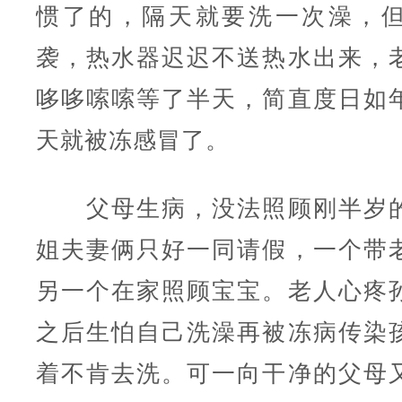
惯了的，隔天就要洗一次澡，
袭，热水器迟迟不送热水出来，
哆哆嗦嗦等了半天，简直度日如
天就被冻感冒了。
父母生病，没法照顾刚半岁的
姐夫妻俩只好一同请假，一个带
另一个在家照顾宝宝。老人心疼
之后生怕自己洗澡再被冻病传染
着不肯去洗。可一向干净的父母