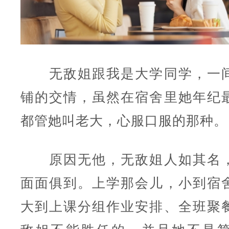
无敌姐跟我是大学同学，一间
铺的交情，虽然在宿舍里她年纪
都管她叫老大，心服口服的那种。
原因无他，无敌姐人如其名，
面面俱到。上学那会儿，小到宿
大到上课分组作业安排、全班聚