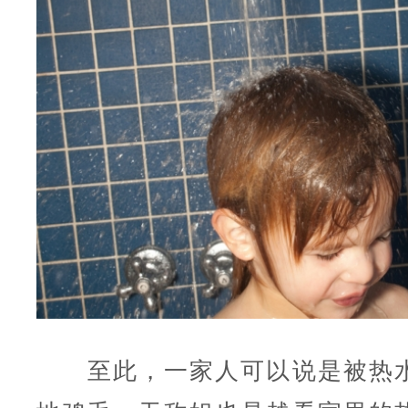
至此，一家人可以说是被热水