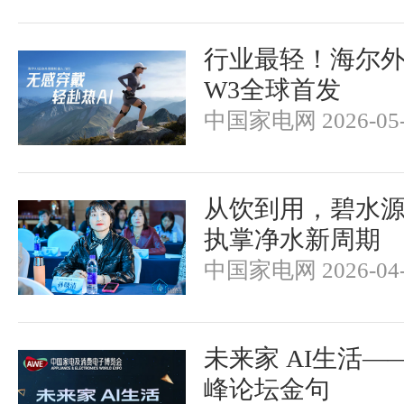
行业最轻！海尔
W3全球首发
中国家电网 2026-05-
从饮到用，碧水
执掌净水新周期
中国家电网 2026-04-
未来家 AI生活——
峰论坛金句