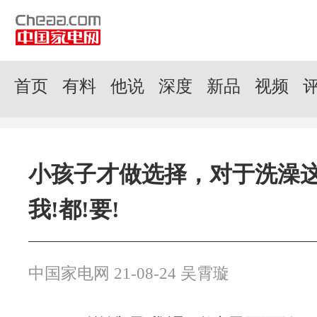
首页
有料
他说
深度
新品
视频
小孩子才做选择，对于洗澡
我!都!要!
中国家电网 21-08-24 吴霄璇